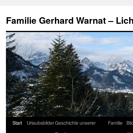
Zum
Inhalt
Familie Gerhard Warnat – Lich
springen
Start
Urlaubsbilder
Geschichte unserer
Familie
Bil