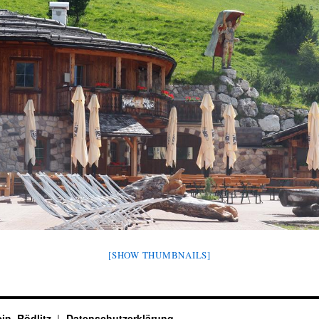
[SHOW THUMBNAILS]
in, Rödlitz
Datenschutzerklärung