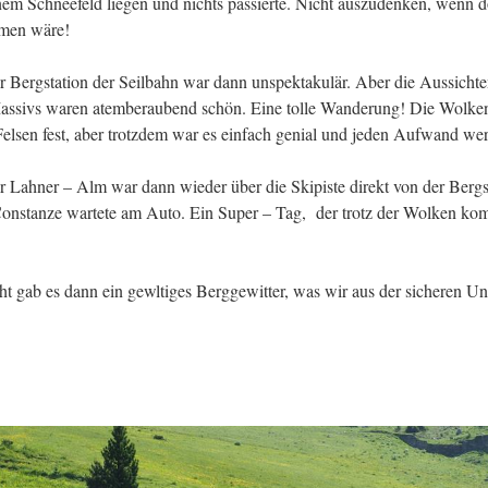
inem Schneefeld liegen und nichts passierte. Nicht auszudenken, wenn 
men wäre!
r Bergstation der Seilbahn war dann unspektakulär. Aber die Aussicht
Massivs waren atemberaubend schön. Eine tolle Wanderung! Die Wolken
elsen fest, aber trotzdem war es einfach genial und jeden Aufwand wer
r Lahner – Alm war dann wieder über die Skipiste direkt von der Bergs
onstanze wartete am Auto. Ein Super – Tag, der trotz der Wolken kom
ht gab es dann ein gewltiges Berggewitter, was wir aus der sicheren Un