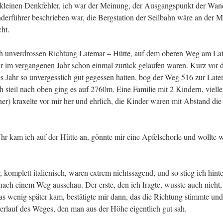
 kleinen Denkfehler, ich war der Meinung, der Ausgangspunkt der Wan
erführer beschrieben war, die Bergstation der Seilbahn wäre an der 
cht.
ch unverdrossen Richtung Latemar – Hütte, auf dem oberen Weg am La
ir im vergangenen Jahr schon einmal zurück gelaufen waren. Kurz vor
s Jahr so unvergesslich gut gegessen hatten, bog der Weg 516 zur Late
 steil nach oben ging es auf 2760m. Eine Familie mit 2 Kindern, vielle
iener) kraxelte vor mir her und ehrlich, die Kinder waren mit Abstand die 
r kam ich auf der Hütte an, gönnte mir eine Apfelschorle und wollte w
komplett italienisch, waren extrem nichtssagend, und so stieg ich hinte
nach einem Weg ausschau. Der erste, den ich fragte, wusste auch nicht,
as wenig später kam, bestätigte mir dann, das die Richtung stimmte und
erlauf des Weges, den man aus der Höhe eigentlich gut sah.