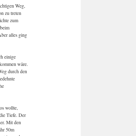
richtigen Weg,
on zu treten
eichte zum
 beim
Aber alles ging
h einige
gekommen wäre.
 Weg durch den
gedehnte
he
s wollte,
die Tiefe. Der
er. Mit den
fähr 50m