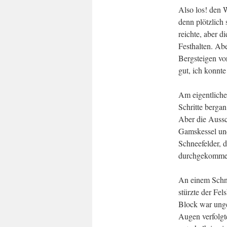
Also los! den W
denn plötzlich 
reichte, aber d
Festhalten. Ab
Bergsteigen vor
gut, ich konnte
Am eigentliche
Schritte berga
Aber die Aussch
Gamskessel und
Schneefelder, 
durchgekomme
An einem Schne
stürzte der Fe
Block war unge
Augen verfolgte