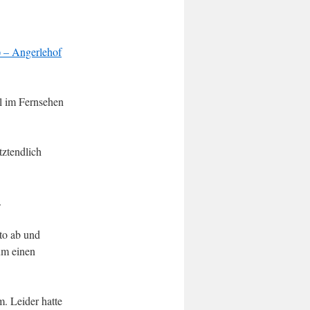
 – Angerlehof
il im Fernsehen
tztendlich
.
to ab und
um einen
. Leider hatte