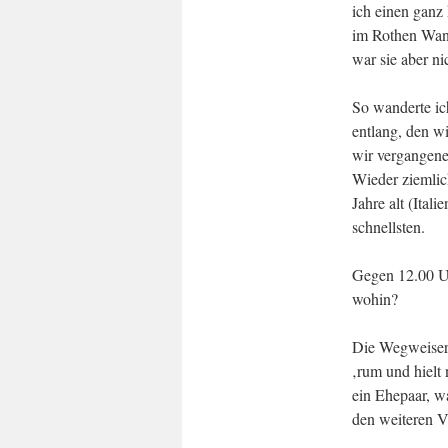
ich einen ganz
im Rothen Wand
war sie aber ni
So wanderte i
entlang, den w
wir vergangene
Wieder ziemlich
Jahre alt (Ital
schnellsten.
Gegen 12.00 Uh
wohin?
Die Wegweiser, 
‚rum und hielt 
ein Ehepaar, w
den weiteren V