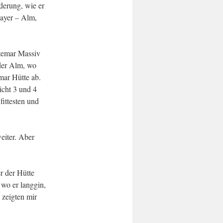
derung, wie er
Mayer – Alm,
temar Massiv
 der Alm, wo
mar Hütte ab.
icht 3 und 4
fittesten und
eiter. Aber
r der Hütte
 wo er langgin,
 zeigten mir