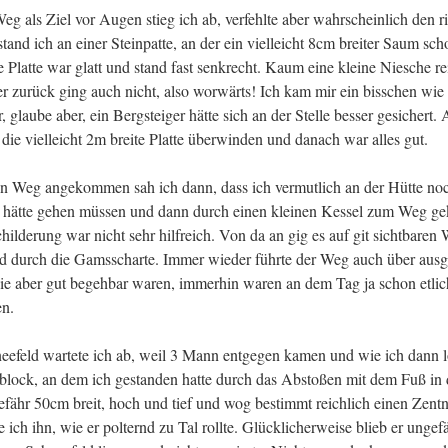
eg als Ziel vor Augen stieg ich ab, verfehlte aber wahrscheinlich den 
stand ich an einer Steinpatte, an der ein vielleicht 8cm breiter Saum sch
ie Platte war glatt und stand fast senkrecht. Kaum eine kleine Niesche r
er zurück ging auch nicht, also worwärts! Ich kam mir ein bisschen wie
, glaube aber, ein Bergsteiger hätte sich an der Stelle besser gesichert. 
 die vielleicht 2m breite Platte überwinden und danach war alles gut.
n Weg angekommen sah ich dann, dass ich vermutlich an der Hütte noc
n hätte gehen müssen und dann durch einen kleinen Kessel zum Weg 
ilderung war nicht sehr hilfreich. Von da an gig es auf git sichtbaren
 durch die Gamsscharte. Immer wieder führte der Weg auch über aus
die aber gut begehbar waren, immerhin waren an dem Tag ja schon etlic
n.
efeld wartete ich ab, weil 3 Mann entgegen kamen und wie ich dann lo
lsblock, an dem ich gestanden hatte durch das Abstoßen mit dem Fuß in 
fähr 50cm breit, hoch und tief und wog bestimmt reichlich einen Zentn
 ich ihn, wie er polternd zu Tal rollte. Glücklicherweise blieb er unge