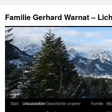
Zum
Inhalt
Familie Gerhard Warnat – Lich
springen
Start
Urlaubsbilder
Geschichte unserer
Familie
Bil