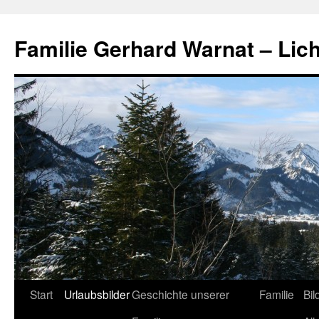
Zum
Inhalt
Familie Gerhard Warnat – Lich
springen
Start
Urlaubsbilder
Geschichte unserer
Familie
Bil