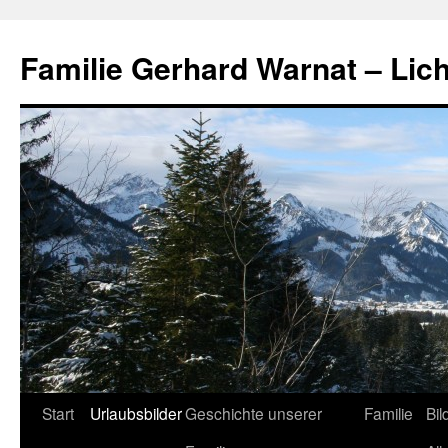
Zum
Inhalt
Familie Gerhard Warnat – Lich
springen
Start
Urlaubsbilder
Geschichte unserer
Familie
Bil