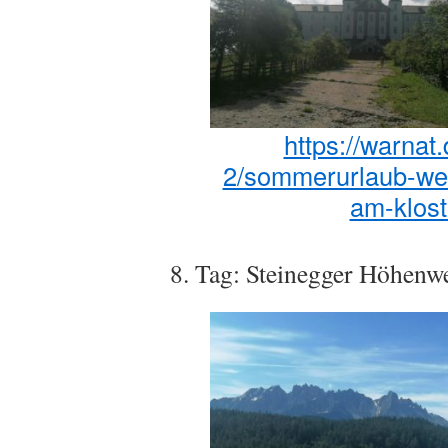
https://warnat
2/sommerurlaub-wel
am-klost
8. Tag: Steinegger Höhenw