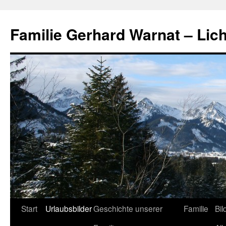
Zum
Inhalt
Familie Gerhard Warnat – Lich
springen
Start
Urlaubsbilder
Geschichte unserer
Familie
Bil